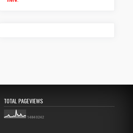
here.
TOTAL PAGEVIEWS
1
4
8
4
0
2
4
2