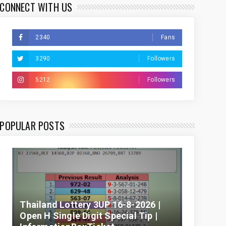
CONNECT WITH US
2340
Fans
3290
Followers
5212
Followers
POPULAR POSTS
Thailand Lottery 3UP 16-8-2026 |
Open H Single Digit Special Tip |