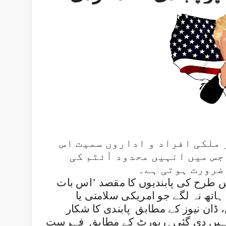
ستانی کمپنی کو 12 غیر ملکی افراد و اداروں سمیت اس
س میں انہیں محدود آئٹم کی
 ضرورت ہوتی ہے۔
 طرح کی پابندیوں کا مقصد ’اس بات
ہاتھ نہ لگے جو امریکی سلامتی یا
ڈان نیوز کے مطابق
پابندی کا شکار
 نہیں دی گئی۔رپورٹ کے مطابق
فہرست