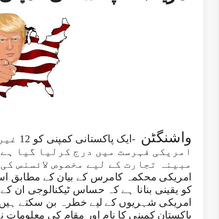
واشنگٹن
ایک پاک
-
امریکی فہرست میں درج کرلیا گیا ہے ج
مبینہ تجارت کے لیے مخصوص لائسنس کی
امریکی محکمہ کامرس کے بیان کے مطابق اس
کو یقینی بنانا ہے کہ حساس ٹیکنالوجی ان کے 
امریکی شہریوں کے لیے خطرہ بن سکتے ہیں، 
پاکستان کمپنی کا نام اور مقام کی معلومات