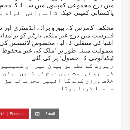
پاکستانی کمپنی جبکہ 5 اماراتی افراد بھی شامل ہیں۔
محکمہ کامرس کے بیورو برائے انڈسٹری اور سیک
فہرست میں درج غیر ملکی پارٹیز کو برآمدات 
اشیا کی منتقلی کے لیے مخصوص لائسنس کی
شمولیت مبینہ طور پر ’ملک کی غیر محفوظ 
ٹیکنالوجی کے حصول‘ پر کی گئی۔
رپورٹ کے مطابق بیان میں ان کمپنیوں
گیا جو فہرست میں درج کی گئیں لیکن 
خلاف ورزی کرے گا انہیں مجرمانہ سزا
سامنا کرنا ہوگا۔
Pinterest
Email