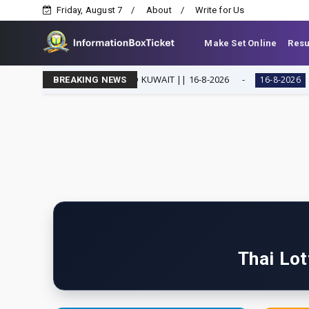
Friday, August 7
About
Write for Us
Make Set Online
Resu
 TIP 2026 FOR KAS AND KUWAIT || 16-8-2026
thai lo
16-8-2026
BREAKING NEWS
Thai Lot