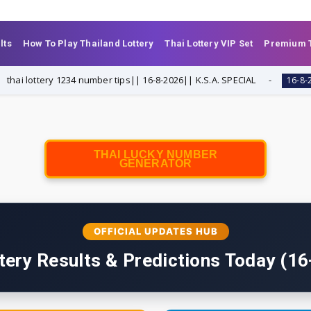
lts
How To Play Thailand Lottery
Thai Lottery VIP Set
Premium T
ttery 1234 number tips|| 16-8-2026|| K.S.A. SPECIAL
T
16-8-2026
THAI LUCKY NUMBER
GENERATOR
OFFICIAL UPDATES HUB
tery Results & Predictions Today (1