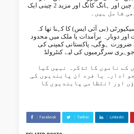
میں درج مجموعی کمپنیوں میں سے 4 کا مقام چین اور ہانگ کانگ اور مزید 2 چینی ایک
یورٹی (بی آئی ایس) کا کہنا تھا کہ
اور دوبارہ برآمدات یا ملک میں محدود
 ضرورت ہوگی، پاکستانی کمپنی کی
جوہری سرگرمیوں کی لیے کنٹرولڈ
 کے ناموں کا تذکرہ نہیں کیا
جو ادارہ یا فرد ان پابندیوں کی
ؤں اور انتظامی پابندیوں کا
Facebook
Twitter
Linkedin